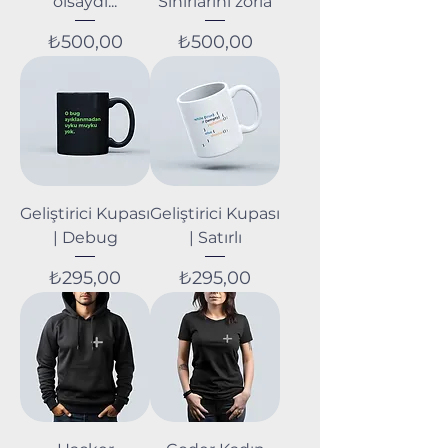
olsaydı...
Sınırlarını zorla
Fiyat
Fiyat
₺500,00
₺500,00
Geliştirici Kupası
Geliştirici Kupası
| Debug
| Satırlı
Fiyat
Fiyat
₺295,00
₺295,00