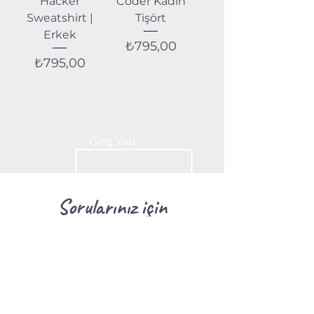
Hacker
Coder Kadın
Sweatshirt |
Tişört
Erkek
Fiyat
₺795,00
Fiyat
₺795,00
Giriş Yap
Sorularınız için
Sıkça Sorulan Sorular
BİZE YAZIN